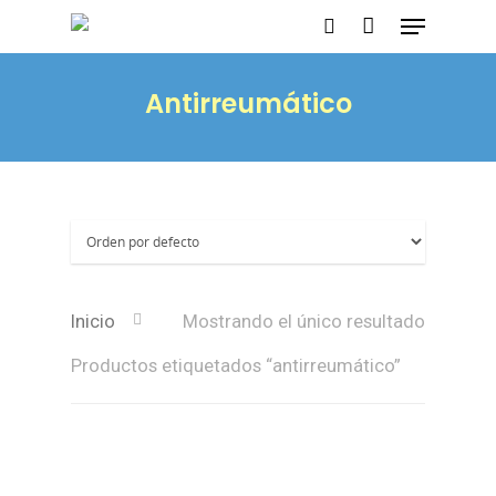
Antirreumático
Presione enter para buscar o ESC para
salir
Inicio
Mostrando el único resultado
Productos etiquetados “antirreumático”