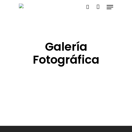
Presione enter para buscar o ESC para
salir
Galería
Fotográfica