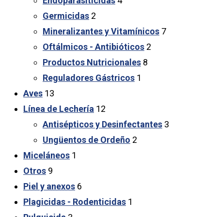
Endoparasiticidas
4
Germicidas
2
Mineralizantes y Vitamínicos
7
Oftálmicos - Antibióticos
2
Productos Nutricionales
8
Reguladores Gástricos
1
Aves
13
Línea de Lechería
12
Antisépticos y Desinfectantes
3
Ungüentos de Ordeño
2
Miceláneos
1
Otros
9
Piel y anexos
6
Plagicidas - Rodenticidas
1