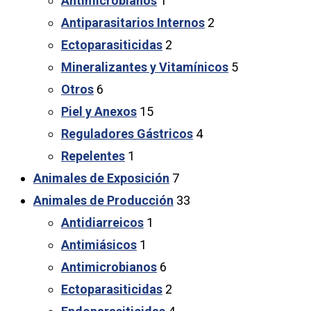
Antimicrobianos
1
Antiparasitarios Internos
2
Ectoparasiticidas
2
Mineralizantes y Vitamínicos
5
Otros
6
Piel y Anexos
15
Reguladores Gástricos
4
Repelentes
1
Animales de Exposición
7
Animales de Producción
33
Antidiarreicos
1
Antimiásicos
1
Antimicrobianos
6
Ectoparasiticidas
2