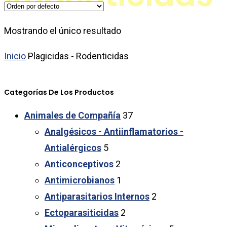
Mostrando el único resultado
Inicio
Plagicidas - Rodenticidas
Categorías De Los Productos
Animales de Compañía
37
Analgésicos - Antiinflamatorios -
Antialérgicos
5
Anticonceptivos
2
Antimicrobianos
1
Antiparasitarios Internos
2
Ectoparasiticidas
2