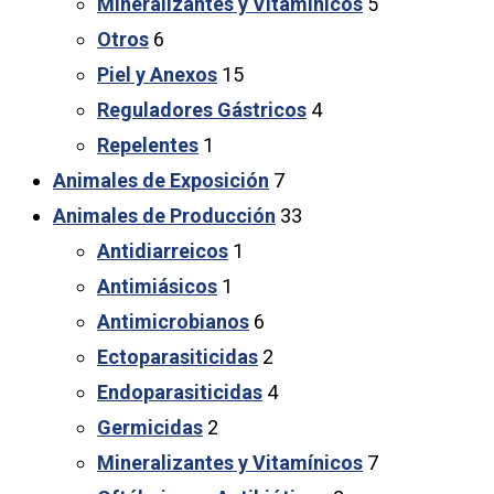
Mineralizantes y Vitamínicos
5
Otros
6
Piel y Anexos
15
Reguladores Gástricos
4
Repelentes
1
Animales de Exposición
7
Animales de Producción
33
Antidiarreicos
1
Antimiásicos
1
Antimicrobianos
6
Ectoparasiticidas
2
Endoparasiticidas
4
Germicidas
2
Mineralizantes y Vitamínicos
7