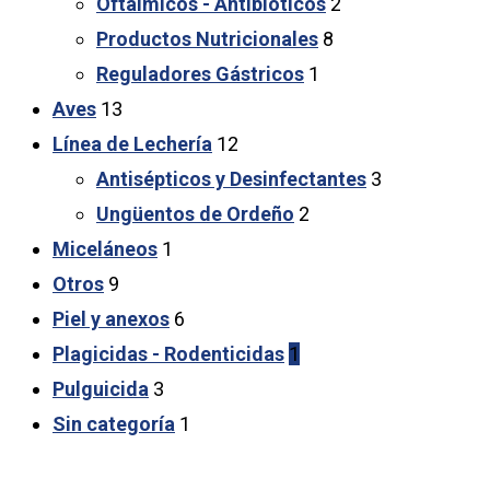
Oftálmicos - Antibióticos
2
Productos Nutricionales
8
Reguladores Gástricos
1
Aves
13
Línea de Lechería
12
Antisépticos y Desinfectantes
3
Ungüentos de Ordeño
2
Miceláneos
1
Otros
9
Piel y anexos
6
Plagicidas - Rodenticidas
1
Pulguicida
3
Sin categoría
1